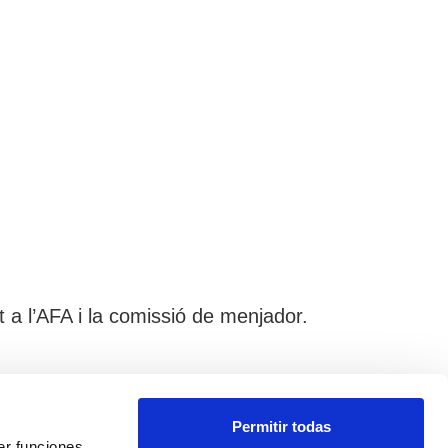
 a l’AFA i la comissió de menjador.
Avís Legal
Permitir todas
Política de cookies
er funciones