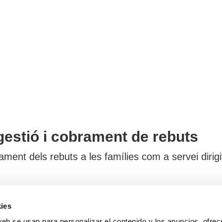
gestió i cobrament de rebuts
ent dels rebuts a les famílies com a servei dirigit
ies
te
Serveis
web se usan para personalizar el contenido y los anuncios, ofrec