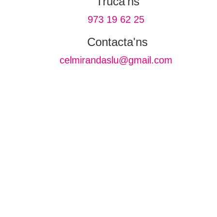
Truca'ns
‎973 19 62 25
Contacta'ns
celmirandaslu@gmail.com