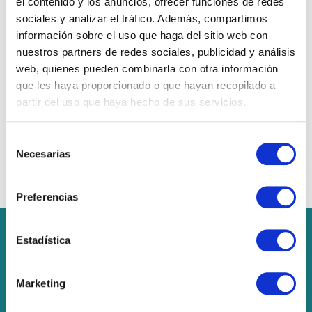
el contenido y los anuncios, ofrecer funciones de redes
sociales y analizar el tráfico. Además, compartimos
información sobre el uso que haga del sitio web con
nuestros partners de redes sociales, publicidad y análisis
web, quienes pueden combinarla con otra información
que les haya proporcionado o que hayan recopilado a
Servei de gestió i cobrament de rebuts
partir del uso que haya hecho de sus servicios.
Assumim el cobrament dels rebuts a les
famílies com a servei dirigit a l’AFA i la
Selección
Necesarias
de
comissió de menjador.
consentimiento
Preferencias
Contacte
Estadística
Carrer de Santa Maria, 19, 25660 Alcoletge,
Lleida
Marketing
609 18 38 45