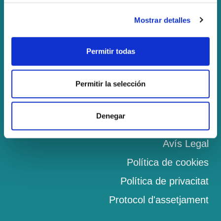
‎973 19 62 25
Mostrar detalles
celmirandaslu@gmail.com
Permitir todas
Serveis
Permitir la selección
Catering Escolar
Monitoratge
Denegar
Gestió de menjadors
Avís Legal
Política de cookies
Política de privacitat
Protocol d'assetjament