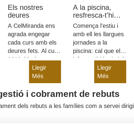
Els nostres
A la piscina,
deures
resfresca-t'hi
amb snacks
A CelMiranda ens
Comença l'estiu i
sans!
agrada engegar
amb ell les llargues
cada curs amb els
jornades a la
deures fets. Al curs
piscina: cal que els
2019-20 els nostres
infants s'hidratin bé!
deures van ser
Llegir
Des de CelMiranda
Llegir
poder ensenyar què
Més
us donem diverses
Més
fem i com a
idees de snacks
gestió i cobrament de rebuts
tothom.
sans perquè us hi
refresqueu.
ent dels rebuts a les famílies com a servei dirigit