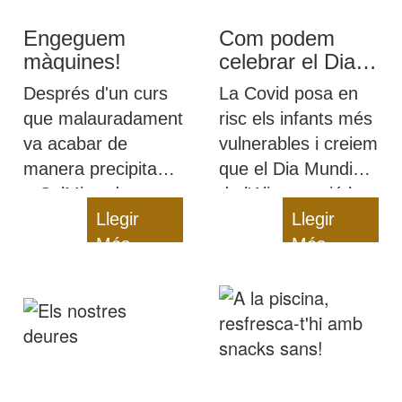
cada dia.
Engeguem
Com podem
màquines!
celebrar el Dia
Mundial de
Després d'un curs
La Covid posa en
l’Alimentació en
que malauradament
risc els infants més
temps de Covid?
va acabar de
vulnerables i creiem
manera precipitada,
que el Dia Mundial
a CelMiranda
de l'Alimentació ha
estem encantades
Llegir
de ser un
Llegir
de tornar a engegar
Més
recordatori: cap
Més
màquines!
infant es pot quedar
sense una bona
alimentació!