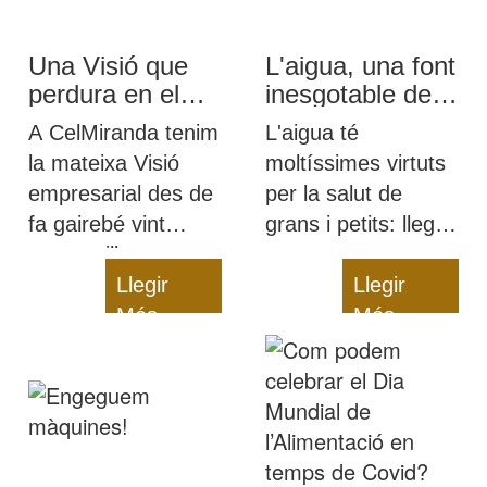
Una Visió que
L'aigua, una font
perdura en el
inesgotable de
temps
salut per a petits
A CelMiranda tenim
L'aigua té
i grans
la mateixa Visió
moltíssimes virtuts
empresarial des de
per la salut de
fa gairebé vint
grans i petits: llegiu-
anys: millorem
nos per a
contínuament, però
Llegir
descobrir-les i per a
Llegir
sempre oferint una
Més
aclarir dubtes com
Més
alimentació sana i
el dilema de l'aigua
de qualitat als
embotellada contra
infants
la de l'aixeta o la
quantitat d'aigua
que hem de beure