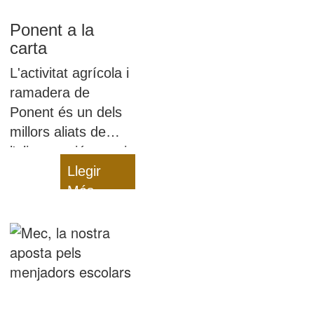
Ponent a la
carta
L'activitat agrícola i
ramadera de
Ponent és un dels
millors aliats de
l'alimentació sana i
equilibrada dels
Llegir
nostres infants: són
Més
productes de
proximitat i
saludables!