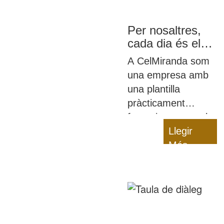
Per nosaltres,
cada dia és el
8M
A CelMiranda som
una empresa amb
una plantilla
pràcticament
femenina en tota la
seua totalitat i, a
Llegir
sobre,
Més
desenvolupem una
activitat
eminentment
femenina: la de els
cures dels infants.