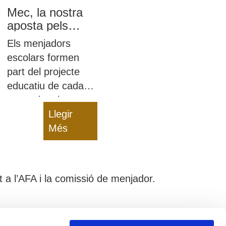
Mec, la nostra
aposta pels
menjadors
Els menjadors
escolars
escolars formen
part del projecte
educatiu de cada
centre i creiem que
una mascota pot
Llegir
ajudar-nos a
Més
transmetre valors i
missatges als nens
 a l’AFA i la comissió de menjador.
Avís Legal