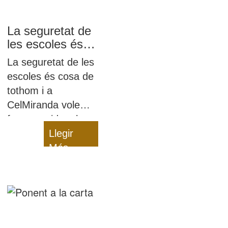
La seguretat de
les escoles és
cosa de tothom
La seguretat de les
escoles és cosa de
tothom i a
CelMiranda volem
fer una crida a la
responsabilitat de
Llegir
tothom que hi
Més
estem relacionats