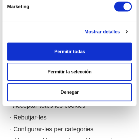
En aquests casos, les transferències es
Marketing
realitzen amb garanties adequades
conforme als articles 44 i següents del
RGPD, mitjançant:
Mostrar detalles
· Clàusules contractuals tipus aprovades
per la Comissió Europea
Permitir todas
· O mecanismes equivalents legalment
vàlids
Permitir la selección
5. Gestió i retirada del consentiment
Denegar
L’usuari pot:
· Acceptar totes les cookies
· Rebutjar-les
· Configurar-les per categories