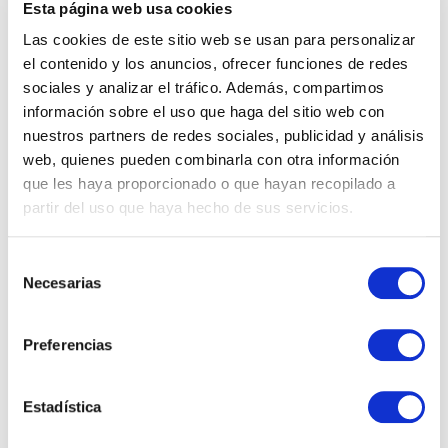
Esta página web usa cookies
3. Cookies de tercers
Las cookies de este sitio web se usan para personalizar
el contenido y los anuncios, ofrecer funciones de redes
Aquest lloc web pot utilitzar serveis de
sociales y analizar el tráfico. Además, compartimos
tercers que, per compte propi, recullen
información sobre el uso que haga del sitio web con
informació amb finalitats estadístiques o
nuestros partners de redes sociales, publicidad y análisis
publicitàries.
web, quienes pueden combinarla con otra información
que les haya proporcionado o que hayan recopilado a
L’usuari pot consultar les polítiques de
partir del uso que haya hecho de sus servicios.
privacitat d’aquests tercers als seus
respectius llocs web.
Selección
Necesarias
de
4. Transferències internacionals de
consentimiento
dades
Preferencias
Alguns proveïdors (com Google o Meta)
poden estar situats fora de l’Espai
Estadística
Econòmic Europeu.