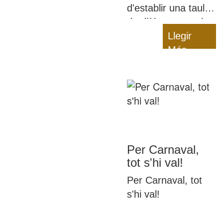
d'establir una taula
de diàleg entre els
diversos agents
Llegir
que ens
Més
encarreguem de
l'alimentació dels
infants per a
assegurar-ne la
qualitat, fins i tot en
temps de pandèmia
Per Carnaval,
tot s'hi val!
Per Carnaval, tot
s'hi val!