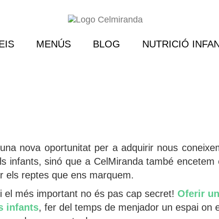
EIS
MENÚS
BLOG
NUTRICIÓ INFAN
na nova oportunitat per a adquirir nous coneixe
als infants, sinó que a CelMiranda també encete
ar els reptes que ens marquem.
i el més important no és pas cap secret!
Oferir u
s infants
, fer del temps de menjador un espai on e