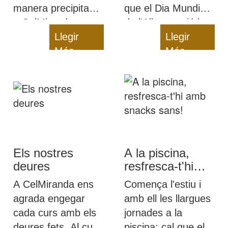
manera precipitada,
que el Dia Mundial
a CelMiranda
de l'Alimentació ha
estem encantades
Llegir
de ser un
Llegir
de tornar a engegar
Més
recordatori: cap
Més
màquines!
infant es pot quedar
sense una bona
alimentació!
Els nostres
A la piscina,
deures
resfresca-t'hi
amb snacks
A CelMiranda ens
Comença l'estiu i
sans!
agrada engegar
amb ell les llargues
cada curs amb els
jornades a la
deures fets. Al curs
piscina: cal que els