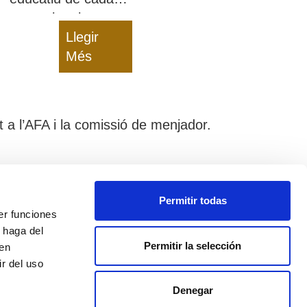
centre i creiem que
una mascota pot
Llegir
ajudar-nos a
Més
transmetre valors i
missatges als nens
 a l’AFA i la comissió de menjador.
Avís Legal
Permitir todas
Política de cookies
er funciones
 haga del
Política de privacitat
Permitir la selección
den
r del uso
Protocol d'assetjament
Denegar