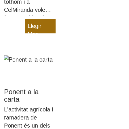
tothom i a
CelMiranda volem
fer una crida a la
responsabilitat de
Llegir
tothom que hi
Més
estem relacionats
Ponent a la
carta
L'activitat agrícola i
ramadera de
Ponent és un dels