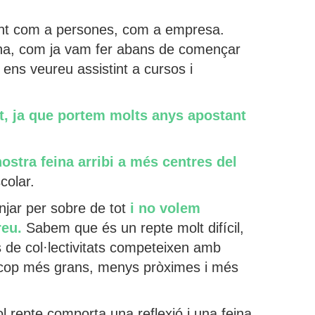
tant com a persones, com a empresa.
eina, com ja vam fer abans de començar
ens veureu assistint a cursos i
at, ja que portem molts anys apostant
stra feina arribi a més centres del
colar.
enjar per sobre de tot
i
no volem
reu.
Sabem que és un repte molt difícil,
 de col·lectivitats competeixen amb
a cop més grans, menys pròximes i més
l repte comporta una reflexió i una feina