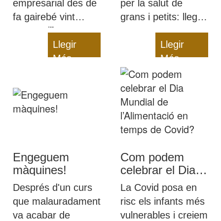
empresarial des de
per la salut de
fa gairebé vint
grans i petits: llegiu-
anys: millorem
nos per a
contínuament, però
Llegir
descobrir-les i per a
Llegir
sempre oferint una
Més
aclarir dubtes com
Més
alimentació sana i
el dilema de l'aigua
de qualitat als
embotellada contra
infants
la de l'aixeta o la
quantitat d'aigua
que hem de beure
cada dia.
Engeguem
Com podem
màquines!
celebrar el Dia
Mundial de
Després d'un curs
La Covid posa en
l’Alimentació en
que malauradament
risc els infants més
temps de Covid?
va acabar de
vulnerables i creiem