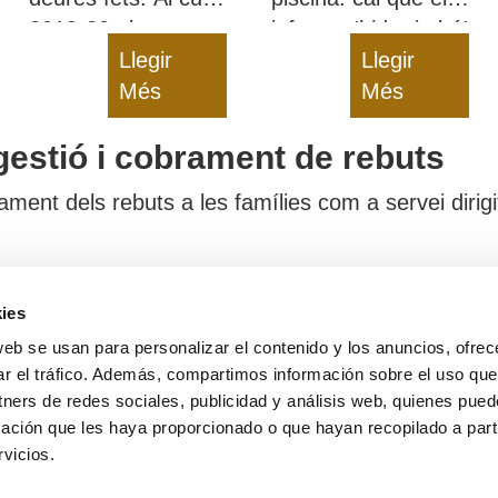
2019-20 els nostres
infants s'hidratin bé!
deures van ser
Llegir
Des de CelMiranda
Llegir
poder ensenyar què
Més
us donem diverses
Més
fem i com a
idees de snacks
gestió i cobrament de rebuts
tothom.
sans perquè us hi
refresqueu.
ent dels rebuts a les famílies com a servei dirigit
ies
te
Serveis
web se usan para personalizar el contenido y los anuncios, ofrec
60
Catering Escolar
ar el tráfico. Además, compartimos información sobre el uso que
da
Monitoratge
tners de redes sociales, publicidad y análisis web, quienes pue
ación que les haya proporcionado o que hayan recopilado a parti
Gestió de menjadors
45
vicios.
25