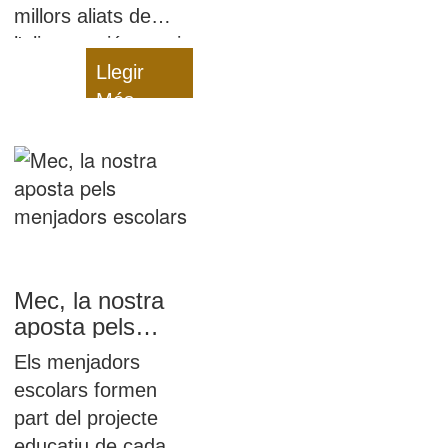
millors aliats de
l'alimentació sana i
equilibrada dels
Llegir
nostres infants: són
Més
productes de
proximitat i
saludables!
Mec, la nostra
aposta pels
menjadors
Els menjadors
escolars
escolars formen
part del projecte
educatiu de cada