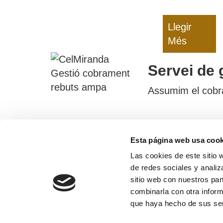
Llegir
Més
Servei de 
Assumim el cobram
Esta página web usa cook
Contac
Las cookies de este sitio 
Carrer de Santa Maria, 19, 256
de redes sociales y analiz
Alcoletge, Llei
sitio web con nuestros par
combinarla con otra inform
609 18 38 
que haya hecho de sus ser
‎973 19 62 