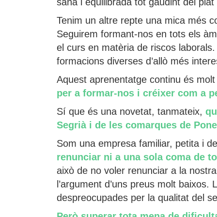
sana i equilibrada tot gaudint del pla
Tenim un altre repte una mica més co
Seguirem formant-nos en tots els àmb
el curs en matèria de riscos laborals
formacions diverses d’allò més intere
Aquest aprenentatge continu és molt 
per a formar-nos i créixer com a p
Sí que és una novetat, tanmateix,
qu
Segrià i de les comarques de Pon
Som una empresa familiar, petita i de
renunciar ni a una sola coma de to
això de no voler renunciar a la nost
l’argument d’uns preus molt baixos.
despreocupades per la qualitat del s
Però superar tota mena de dificulta