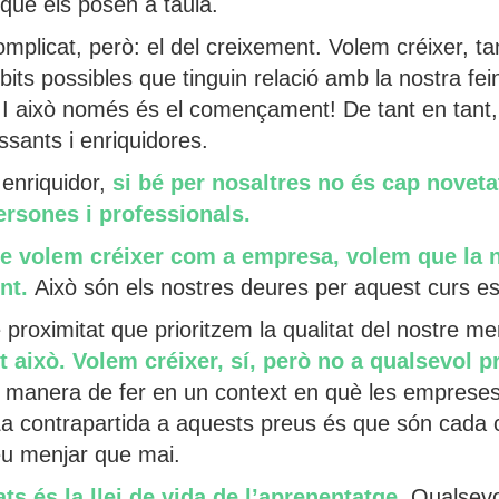
t que els posen a taula.
mplicat, però: el del creixement. Volem créixer, 
its possibles que tinguin relació amb la nostra f
. I això només és el començament! De tant en tant, 
ssants i enriquidores.
enriquidor,
si bé per nosaltres no és cap novet
ersones i professionals.
e volem créixer com a empresa, volem que la no
ent.
Això són els nostres deures per aquest curs es
 proximitat que prioritzem la qualitat del nostre m
t això. Volem créixer, sí, però no a qualsevol p
ra manera de fer en un context en què les empreses
 La contrapartida a aquests preus és que són cad
eu menjar que mai.
ts és la llei de vida de l’aprenentatge.
Qualsevo