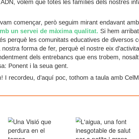
e ADN, volem que totes les famílies dels nostres inf
e vam començar, però seguim mirant endavant amb
rò amb un servei de màxima qualitat.
Si hem arribat
 és perquè les comunitats educatives de diversos c
nostra forma de fer, perquè el nostre eix d’activit
dentment dels entrebancs que ens trobem, nosaltr
a: Ponent i la seua gent.
m! I recordeu, d’aquí poc, tothom a taula amb CelM