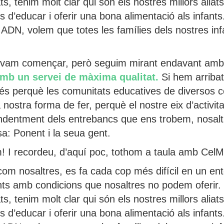
ts, tenim molt clar qui són els nostres millors aliats
es d’educar i oferir una bona alimentació als infan
e ADN, volem que totes les famílies dels nostres inf
e vam començar, però seguim mirant endavant amb
rò amb un servei de màxima qualitat.
Si hem arribat
 és perquè les comunitats educatives de diversos c
nostra forma de fer, perquè el nostre eix d’activit
dentment dels entrebancs que ens trobem, nosaltr
a: Ponent i la seua gent.
m! I recordeu, d’aquí poc, tothom a taula amb CelM
 com nosaltres, es fa cada cop més difícil en un e
fants amb condicions que nosaltres no podem oferir.
ts, tenim molt clar qui són els nostres millors aliats
es d’educar i oferir una bona alimentació als infan