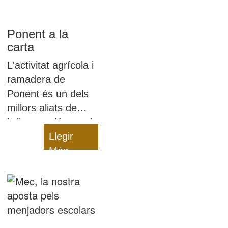
Ponent a la
carta
L'activitat agrícola i
ramadera de
Ponent és un dels
millors aliats de
l'alimentació sana i
equilibrada dels
Llegir
nostres infants: són
Més
productes de
proximitat i
saludables!