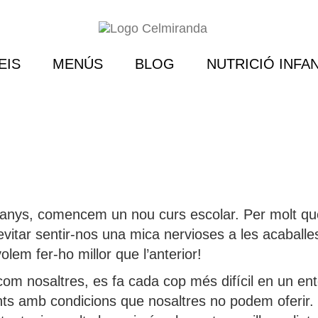
EIS
MENÚS
BLOG
NUTRICIÓ INFAN
nys, comencem un nou curs escolar. Per molt que
vitar sentir-nos una mica nervioses a les acaball
em fer-ho millor que l’anterior!
 com nosaltres, es fa cada cop més difícil en un e
fants amb condicions que nosaltres no podem oferir.