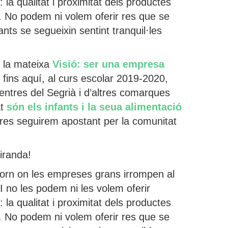
: la qualitat i proximitat dels productes
ts. No podem ni volem oferir res que se
ants se segueixin sentint tranquil·les
 la mateixa
Visió: ser una empresa
 fins aquí, al curs escolar 2019-2020,
entres del Segrià i d’altres comarques
at
són els infants i la seua alimentació
es seguirem apostant per la comunitat
iranda!
ntorn on les empreses grans irrompen al
 I no les podem ni les volem oferir
: la qualitat i proximitat dels productes
ts. No podem ni volem oferir res que se