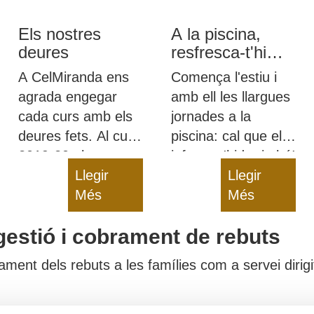
Els nostres
A la piscina,
deures
resfresca-t'hi
amb snacks
A CelMiranda ens
Comença l'estiu i
sans!
agrada engegar
amb ell les llargues
cada curs amb els
jornades a la
deures fets. Al curs
piscina: cal que els
2019-20 els nostres
infants s'hidratin bé!
deures van ser
Llegir
Des de CelMiranda
Llegir
poder ensenyar què
Més
us donem diverses
Més
fem i com a
idees de snacks
gestió i cobrament de rebuts
tothom.
sans perquè us hi
refresqueu.
ent dels rebuts a les famílies com a servei dirigit