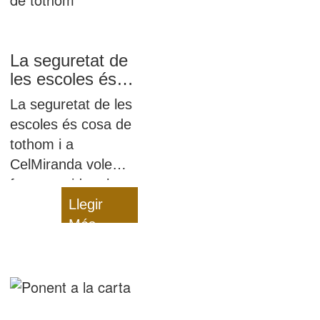
La seguretat de
les escoles és
cosa de tothom
La seguretat de les
escoles és cosa de
tothom i a
CelMiranda volem
fer una crida a la
responsabilitat de
Llegir
tothom que hi
Més
estem relacionats