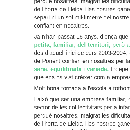
perquè nosaltres, malgrat les dificulta
de l’horta de Lleida i les nostres gan
separi ni un sol mil·límetre del nostr
confiant en nosaltres.
Ja n’han passat 16 anys, d’ençà qu
petita, familiar, del territori, pe
des d’aquell inici de curs 2003-2004,
de Ponent confien en nosaltres per la 
sana, equilibrada i variada.
Indepen
que ens ha vist créixer com a empres
Molt bona tornada a l’escola a totho
I això que ser una empresa familiar,
sector de les col·lectivitats per a in
perquè nosaltres, malgrat les dificulta
de l’horta de Lleida i les nostres gan