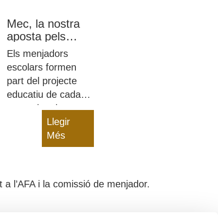
Mec, la nostra
aposta pels
menjadors
Els menjadors
escolars
escolars formen
part del projecte
educatiu de cada
centre i creiem que
una mascota pot
Llegir
ajudar-nos a
Més
transmetre valors i
missatges als nens
 a l’AFA i la comissió de menjador.