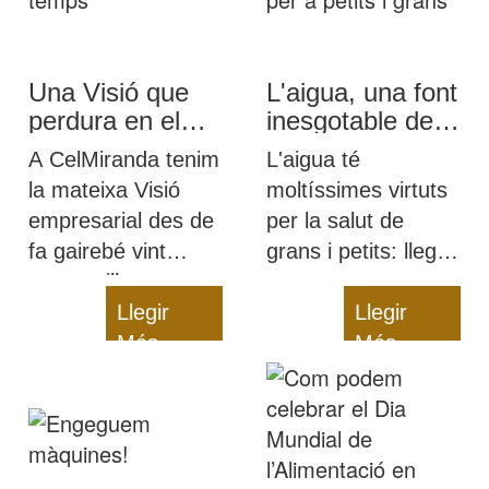
Una Visió que
L'aigua, una font
perdura en el
inesgotable de
temps
salut per a petits
A CelMiranda tenim
L'aigua té
i grans
la mateixa Visió
moltíssimes virtuts
empresarial des de
per la salut de
fa gairebé vint
grans i petits: llegiu-
anys: millorem
nos per a
contínuament, però
Llegir
descobrir-les i per a
Llegir
sempre oferint una
Més
aclarir dubtes com
Més
alimentació sana i
el dilema de l'aigua
de qualitat als
embotellada contra
infants
la de l'aixeta o la
quantitat d'aigua