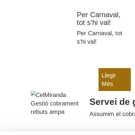
temps de pandèmia
Per Carnaval,
tot s'hi val!
Per Carnaval, tot
s'hi val!
Llegir
Més
Servei de 
Assumim el cobram