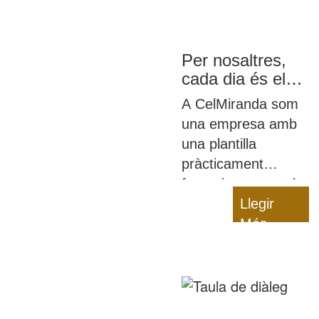
Per nosaltres,
cada dia és el
8M
A CelMiranda som
una empresa amb
una plantilla
pràcticament
femenina en tota la
seua totalitat i, a
Llegir
sobre,
Més
desenvolupem una
activitat
eminentment
femenina: la de els