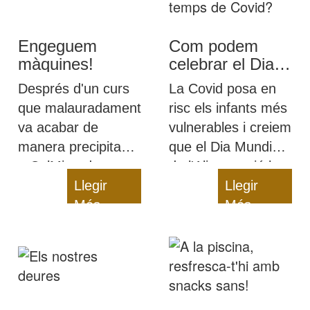
que hem de beure
cada dia.
Engeguem
Com podem
màquines!
celebrar el Dia
Mundial de
Després d'un curs
La Covid posa en
l’Alimentació en
que malauradament
risc els infants més
temps de Covid?
va acabar de
vulnerables i creiem
manera precipitada,
que el Dia Mundial
a CelMiranda
de l'Alimentació ha
estem encantades
Llegir
de ser un
Llegir
de tornar a engegar
Més
recordatori: cap
Més
màquines!
infant es pot quedar
sense una bona
alimentació!