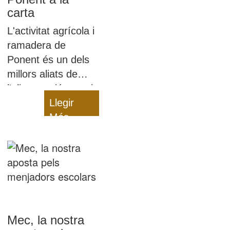
carta
L'activitat agrícola i
ramadera de
Ponent és un dels
millors aliats de
l'alimentació sana i
equilibrada dels
Llegir
nostres infants: són
Més
productes de
proximitat i
saludables!
Mec, la nostra