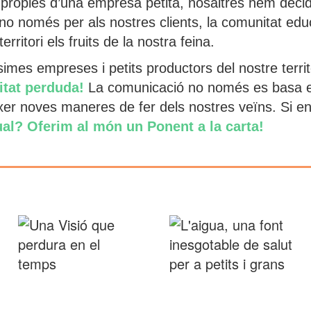
pròpies d’una empresa petita, nosaltres hem decid
no només per als nostres clients, la comunitat edu
ritori els fruits de la nostra feina.
imes empreses i petits productors del nostre territ
itat perduda!
La comunicació no només es basa en 
èixer noves maneres de fer dels nostres veïns. Si 
ual? Oferim al món un Ponent a la carta!