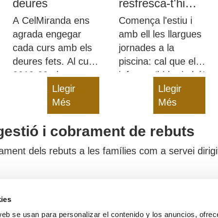
deures
resfresca-t'hi
amb snacks
A CelMiranda ens
Comença l'estiu i
sans!
agrada engegar
amb ell les llargues
cada curs amb els
jornades a la
deures fets. Al curs
piscina: cal que els
2019-20 els nostres
infants s'hidratin bé!
deures van ser
Llegir
Des de CelMiranda
Llegir
poder ensenyar què
Més
us donem diverses
Més
fem i com a
idees de snacks
gestió i cobrament de rebuts
tothom.
sans perquè us hi
refresqueu.
ent dels rebuts a les famílies com a servei dirigit
ies
te
Serveis
web se usan para personalizar el contenido y los anuncios, ofrec