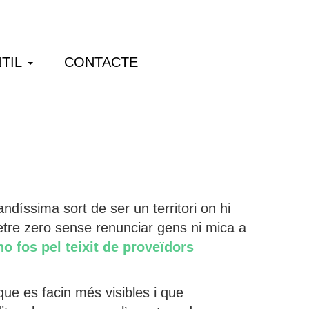
TIL
CONTACTE
díssima sort de ser un territori on hi
etre zero sense renunciar gens ni mica a
o fos pel teixit de proveïdors
ue es facin més visibles i que