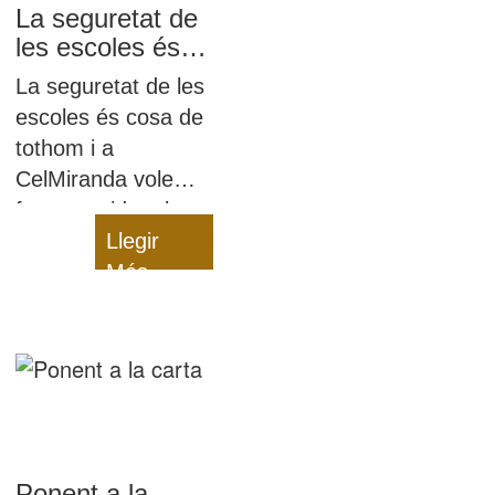
La seguretat de
les escoles és
cosa de tothom
La seguretat de les
escoles és cosa de
tothom i a
CelMiranda volem
fer una crida a la
responsabilitat de
Llegir
tothom que hi
Més
estem relacionats
Ponent a la