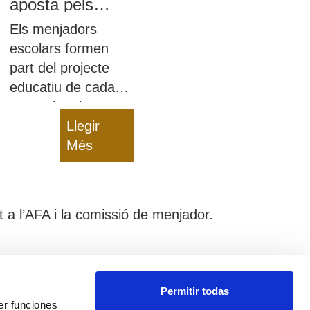
aposta pels
menjadors
Els menjadors
escolars
escolars formen
part del projecte
educatiu de cada
centre i creiem que
una mascota pot
Llegir
ajudar-nos a
Més
transmetre valors i
missatges als nens
 a l’AFA i la comissió de menjador.
Avís Legal
Permitir todas
Política de cookies
er funciones