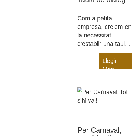
reivindiquem el
nostre paper i el de
Com a petita
totes les dones
empresa, creiem en
amb orgull.
la necessitat
d'establir una taula
de diàleg entre els
diversos agents
Llegir
que ens
Més
encarreguem de
l'alimentació dels
infants per a
assegurar-ne la
qualitat, fins i tot en
temps de pandèmia
Per Carnaval,