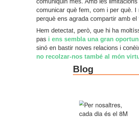
comuniquin més. Amb les limitacions 
comunicar què fem, com i per què. I 
perquè ens agrada compartir amb el ter
Hem detectat, però, que hi ha moltíss
pas
i ens sembla una gran oportun
sinó en bastir noves relacions i con
no recolzar-nos també al món virt
Blog