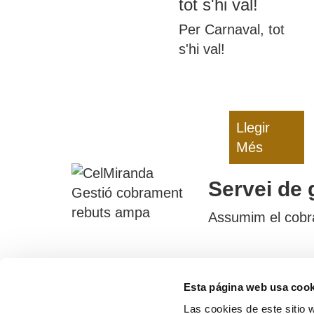
tot s'hi val!
Per Carnaval, tot
s'hi val!
Llegir
Més
Servei de 
Assumim el cobram
Esta página web usa cook
Contac
Las cookies de este sitio 