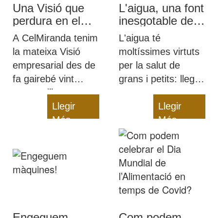
Una Visió que
L'aigua, una font
perdura en el
inesgotable de
temps
salut per a petits
A CelMiranda tenim
L'aigua té
i grans
la mateixa Visió
moltíssimes virtuts
empresarial des de
per la salut de
fa gairebé vint
grans i petits: llegiu-
anys: millorem
nos per a
contínuament, però
Llegir
descobrir-les i per a
Llegir
sempre oferint una
Més
aclarir dubtes com
Més
alimentació sana i
el dilema de l'aigua
de qualitat als
embotellada contra
infants
la de l'aixeta o la
quantitat d'aigua
que hem de beure
cada dia.
Engeguem
Com podem