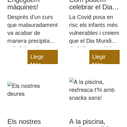
màquines!
celebrar el Dia
Mundial de
Després d'un curs
La Covid posa en
l’Alimentació en
que malauradament
risc els infants més
temps de Covid?
va acabar de
vulnerables i creiem
manera precipitada,
que el Dia Mundial
a CelMiranda
de l'Alimentació ha
estem encantades
Llegir
de ser un
Llegir
de tornar a engegar
Més
recordatori: cap
Més
màquines!
infant es pot quedar
sense una bona
alimentació!
Els nostres
A la piscina,